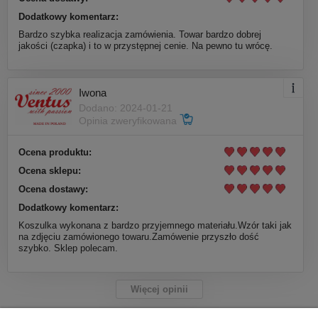
Dodatkowy komentarz:
Bardzo szybka realizacja zamówienia. Towar bardzo dobrej
jakości (czapka) i to w przystępnej cenie. Na pewno tu wrócę.
Iwona
Dodano: 2024-01-21
Opinia zweryfikowana
Ocena produktu:
Ocena sklepu:
Ocena dostawy:
Dodatkowy komentarz:
Koszulka wykonana z bardzo przyjemnego materiału.Wzór taki jak
na zdjęciu zamówionego towaru.Zamówenie przyszło dość
szybko. Sklep polecam.
Więcej opinii