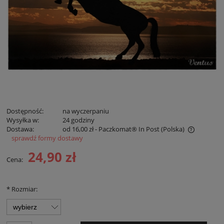
Dostępność:
na wyczerpaniu
Wysyłka w:
24 godziny
Dostawa:
od 16,00 zł
- Paczkomat® In Post
(Polska)
sprawdź formy dostawy
Cena nie zawiera ewentualnych kosztów płatności
24,90 zł
Cena:
*
Rozmiar: