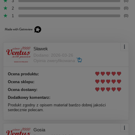
3
(0)
2
(0)
1
(0)
Sławek
Dodano: 2026-03-26
Opinia zweryfikowana
Ocena produktu:
Ocena sklepu:
Ocena dostawy:
Dodatkowy komentarz:
Produkt zgodny z opisem materiał bardzo dobrej jakości
serdecznie polecam.
Gosia