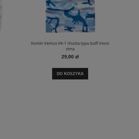
Komin Ventus VK-1 chusta typu buff moro
zima
29,00 zł
DO KOSZYKA
Koszulka damska na ramiączkach VKD-38
Koszulka dziecięca g
19,90 zł
15,9
Cena regularna:
34,00 zł
Cena regula
Najniższa cena:
19,90 zł
Najniższa c