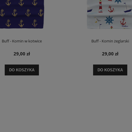
Buff - Komin w kotwice
Buff - Komin żeglarski
29,00 zł
29,00 zł
DO KOSZYKA
DO KOSZYKA
zulka polo VKDRm-2/A
Koszulka polo męska VKPm-18 rozm L
29,90 zł
44,90 zł
na regularna:
39,90 zł
Cena regularna:
54,60 zł
jniższa cena:
29,90 zł
Najniższa cena:
44,90 zł