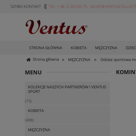
SZYBKI KONTAKT
TEL: + 48 12 263 63 75
SKLEP@VENTUSCOLLECTI
STRONA GŁÓWNA
KOBIETA
MĘŻCZYZNA
DZIE
»
»
Strona główna
MĘŻCZYZNA
Odzież sportowa m
KOMINY
MENU
KOLEKCJE NASZYCH PARTNERÓW I VENTUS
SPORT
(15)
KOBIETA
(498)
MĘŻCZYZNA