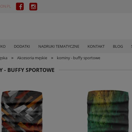
ON.PL
CKO
DODATKI
NADRUKI TEMATYCZNE
KONTAKT
BLOG
»
»
ęska
Akcesoria męskie
kominy - buffy sportowe
 - BUFFY SPORTOWE