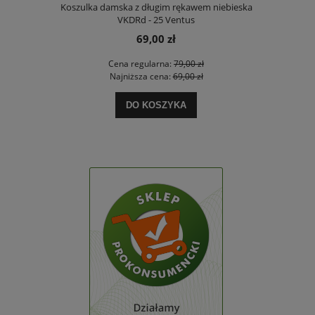
4-110 normal
Koszulka damska z długim rękawem niebieska
Koszulka 
VKDRd - 25 Ventus
69,00 zł
zł
Cena regularna:
79,00 zł
Ce
zł
Najniższa cena:
69,00 zł
Na
DO KOSZYKA