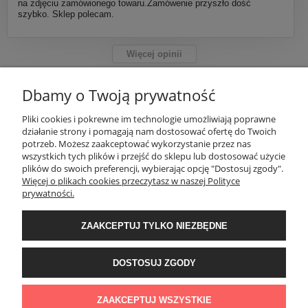
na zdjęciu zamówionego towaru.Zamówenie przyszło dość
szybko. Sklep polecam.
Więcej opinii
Dbamy o Twoją prywatność
INFORMACJE
Pliki cookies i pokrewne im technologie umożliwiają poprawne
działanie strony i pomagają nam dostosować ofertę do Twoich
potrzeb. Możesz zaakceptować wykorzystanie przez nas
wszystkich tych plików i przejść do sklepu lub dostosować użycie
OBSŁUGA KLIENTA
plików do swoich preferencji, wybierając opcję "Dostosuj zgody".
Więcej o plikach cookies przeczytasz w naszej Polityce
prywatności.
PORADNIK
ZAAKCEPTUJ TYLKO NIEZBĘDNE
Ventus Collection | ul. Chmieleniec 2A/LU2 | 30-348 Kraków | woj.
małopolskie
DOSTOSUJ ZGODY
Grupa Ventus 2025
Wszystkie zdjęcia znajdujące się na stronie są własnością Grupy Ventus.
ZAAKCEPTUJ WSZYSTKIE
Zabrania się kopiowania i rozpowszechniania bez uzyskania zgody.