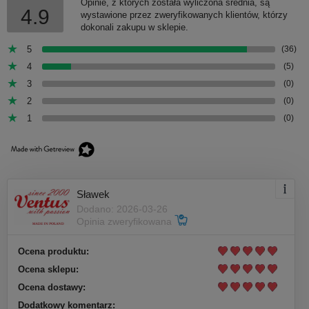
Opinie, z których została wyliczona średnia, są
4.9
wystawione przez zweryfikowanych klientów, którzy
dokonali zakupu w sklepie.
5
(36)
4
(5)
3
(0)
2
(0)
1
(0)
Sławek
Dodano: 2026-03-26
Opinia zweryfikowana
Ocena produktu:
Ocena sklepu:
Ocena dostawy:
Dodatkowy komentarz: