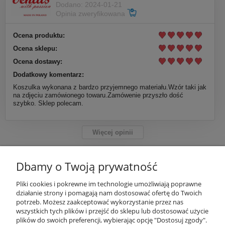
Dodano: 2024-01-21
Opinia zweryfikowana
Ocena produktu:
Ocena sklepu:
Ocena dostawy:
Dodatkowy komentarz:
Koszulka wykonana z bardzo przyjemnego materiału.Wzór taki jak
na zdjęciu zamówionego towaru.Zamówenie przyszło dość
szybko. Sklep polecam.
Więcej opinii
Dbamy o Twoją prywatność
INFORMACJE
Pliki cookies i pokrewne im technologie umożliwiają poprawne
działanie strony i pomagają nam dostosować ofertę do Twoich
potrzeb. Możesz zaakceptować wykorzystanie przez nas
OBSŁUGA KLIENTA
wszystkich tych plików i przejść do sklepu lub dostosować użycie
plików do swoich preferencji, wybierając opcję "Dostosuj zgody".