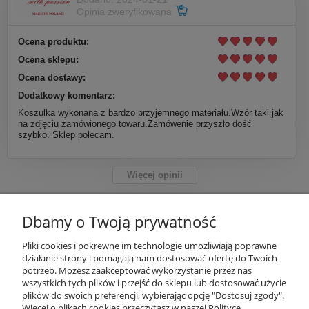
Opinia zweryfikowana
Ocena produktu:
Ocena sklepu:
Ocena dostawy:
Dodatkowy komentarz:
Koszulka wykonana z bardzo przyjemnego materiału.Wzór taki jak
na zdjęciu zamówionego towaru.Zamówenie przyszło dość
szybko. Sklep polecam.
Więcej opinii
Dbamy o Twoją prywatność
INFORMACJE
Pliki cookies i pokrewne im technologie umożliwiają poprawne
działanie strony i pomagają nam dostosować ofertę do Twoich
potrzeb. Możesz zaakceptować wykorzystanie przez nas
OBSŁUGA KLIENTA
wszystkich tych plików i przejść do sklepu lub dostosować użycie
plików do swoich preferencji, wybierając opcję "Dostosuj zgody".
Więcej o plikach cookies przeczytasz w naszej Polityce