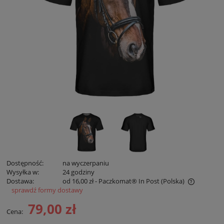
Dostępność:
na wyczerpaniu
Wysyłka w:
24 godziny
Dostawa:
od 16,00 zł
- Paczkomat® In Post
(Polska)
sprawdź formy dostawy
Cena nie zawiera ewentualnych kosztów płatności
79,00 zł
Cena: