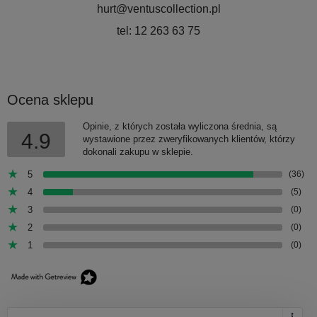
hurt@ventuscollection.pl
tel: 12 263 63 75
Ocena sklepu
Opinie, z których została wyliczona średnia, są
4.9
wystawione przez zweryfikowanych klientów, którzy
dokonali zakupu w sklepie.
5
(36)
4
(5)
3
(0)
2
(0)
1
(0)