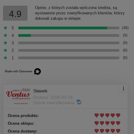
Opinie, z których została wyliczona średnia, są
4.9
wystawione przez zweryfikowanych klientów, którzy
dokonali zakupu w sklepie.
5
(36)
4
(5)
3
(0)
2
(0)
1
(0)
Sławek
Dodano: 2026-03-26
Opinia zweryfikowana
Ocena produktu:
Ocena sklepu:
Ocena dostawy: