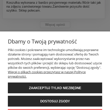
Koszulka wykonana z bardzo przyjemnego materiału.Wzór taki jak
na zdjęciu zamówionego towaru.Zamówenie przyszło dość
szybko. Sklep polecam.
Więcej opinii
Dbamy o Twoją prywatność
INFORMACJE
Pliki cookies i pokrewne im technologie umożliwiają poprawne
działanie strony i pomagają nam dostosować ofertę do Twoich
potrzeb. Możesz zaakceptować wykorzystanie przez nas
OBSŁUGA KLIENTA
wszystkich tych plików i przejść do sklepu lub dostosować użycie
plików do swoich preferencji, wybierając opcję "Dostosuj zgody".
Więcej o plikach cookies przeczytasz w naszej Polityce
prywatności.
PORADNIK
ZAAKCEPTUJ TYLKO NIEZBĘDNE
Ventus Collection | ul. Chmieleniec 2A/LU2 | 30-348 Kraków | woj.
małopolskie
DOSTOSUJ ZGODY
Grupa Ventus 2025