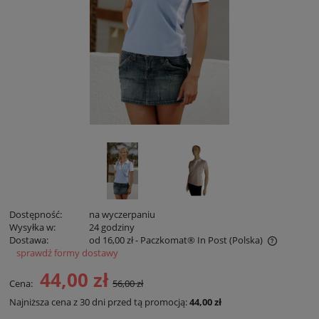
Dostępność:
na wyczerpaniu
Wysyłka w:
24 godziny
Dostawa:
od 16,00 zł
- Paczkomat® In Post
(Polska)
sprawdź formy dostawy
Cena nie zawiera ewentualnych kosztów płatności
44,00 zł
Cena:
56,00 zł
Najniższa cena z 30 dni przed tą promocją:
44,00 zł