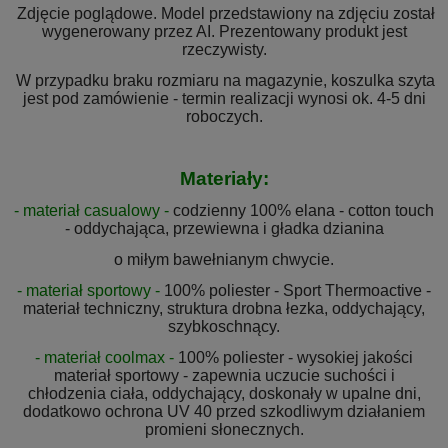
Zdjęcie poglądowe. Model przedstawiony na zdjęciu został
wygenerowany przez AI. Prezentowany produkt jest
rzeczywisty.
W przypadku braku rozmiaru na magazynie, koszulka szyta
jest pod zamówienie - termin realizacji wynosi ok. 4-5 dni
roboczych.
Materiały:
- materiał casualowy -
codzienny 100% elana - cotton touch
- oddychająca, przewiewna i gładka dzianina
o miłym bawełnianym chwycie.
- materiał sportowy -
100% poliester - Sport Thermoactive -
materiał techniczny, struktura drobna łezka, oddychający,
szybkoschnący.
- materiał coolmax -
100% poliester - wysokiej jakości
materiał sportowy - zapewnia uczucie suchości i
chłodzenia ciała, oddychający, doskonały w upalne dni,
dodatkowo ochrona UV 40 przed szkodliwym działaniem
promieni słonecznych.