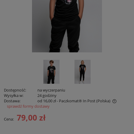
Dostępność:
na wyczerpaniu
Wysyłka w:
24 godziny
Dostawa:
od 16,00 zł
- Paczkomat® In Post
(Polska)
sprawdź formy dostawy
Cena nie zawiera ewentualnych kosztów płatności
79,00 zł
Cena: