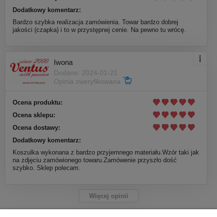
Dodatkowy komentarz:
Bardzo szybka realizacja zamówienia. Towar bardzo dobrej
jakości (czapka) i to w przystępnej cenie. Na pewno tu wrócę.
Iwona
Dodano: 2024-01-21
Opinia zweryfikowana
Ocena produktu:
Ocena sklepu:
Ocena dostawy:
Dodatkowy komentarz:
Koszulka wykonana z bardzo przyjemnego materiału.Wzór taki jak
na zdjęciu zamówionego towaru.Zamówenie przyszło dość
szybko. Sklep polecam.
Więcej opinii