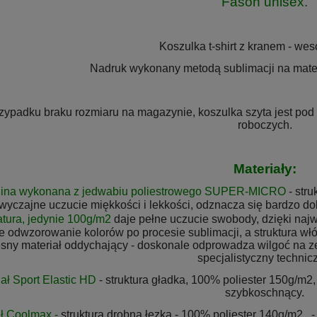
Fason unisex.
Koszulka t-shirt z kranem - wes
Nadruk wykonany metodą sublimacji na mater
zypadku braku rozmiaru na magazynie, koszulka szyta jest pod z
roboczych.
Materiały:
nina
wykonana z jedwabiu poliestrowego SUPER-MICRO
- stru
yczajne uczucie miękkości i lekkości, o
dznacza się bardzo do
tura, jedynie 100g/m2
daje pełne uczucie swobody, dzięki n
aj
e
e odwzorowanie kolorów po procesi
sublimacji, a struktura
włó
ny materiał oddychający - doskonale odprowadza wilgoć na zew
specjalistyczny technic
iał Sport Elastic HD
- struktura gładka, 100% poliester 150g/m2
szybkoschnący.
ał Coolmax -
struktura drobna łezka - 100% poliester 140g/m2, -