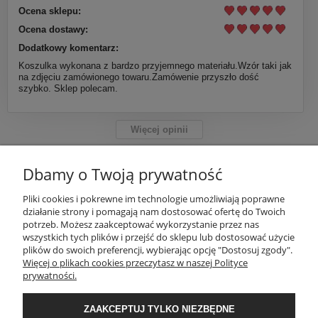
Ocena sklepu:
Ocena dostawy:
Dodatkowy komentarz:
Koszulka wykonana z bardzo przyjemnego materiału.Wzór taki jak
na zdjęciu zamówionego towaru.Zamówenie przyszło dość
szybko. Sklep polecam.
Więcej opinii
Dbamy o Twoją prywatność
INFORMACJE
Pliki cookies i pokrewne im technologie umożliwiają poprawne
działanie strony i pomagają nam dostosować ofertę do Twoich
potrzeb. Możesz zaakceptować wykorzystanie przez nas
OBSŁUGA KLIENTA
wszystkich tych plików i przejść do sklepu lub dostosować użycie
plików do swoich preferencji, wybierając opcję "Dostosuj zgody".
Więcej o plikach cookies przeczytasz w naszej Polityce
prywatności.
PORADNIK
ZAAKCEPTUJ TYLKO NIEZBĘDNE