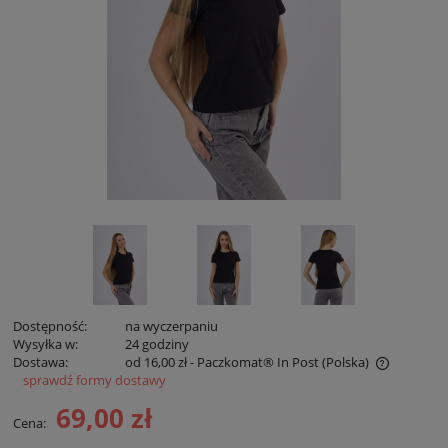
Dostępność:
na wyczerpaniu
Wysyłka w:
24 godziny
Dostawa:
od 16,00 zł
- Paczkomat® In Post
(Polska)
sprawdź formy dostawy
Cena nie zawiera ewentualnych kosztów płatności
69,00 zł
Cena: